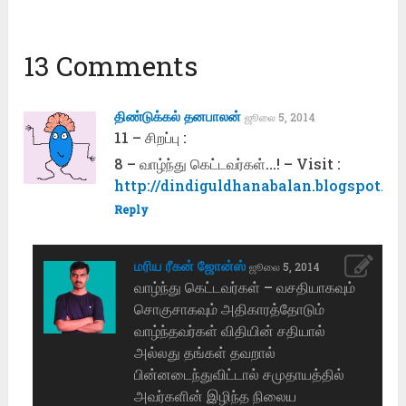
13 Comments
திண்டுக்கல் தனபாலன்
ஜூலை 5, 2014
11 – சிறப்பு :
8 – வாழ்ந்து கெட்டவர்கள்…! – Visit :
http://dindiguldhanabalan.blogspot.co
Reply
மரிய ரீகன் ஜோன்ஸ்
ஜூலை 5, 2014
வாழ்ந்து கெட்டவர்கள் – வசதியாகவும்
சொகுசாகவும் அதிகாரத்தோடும்
வாழ்ந்தவர்கள் விதியின் சதியால்
அல்லது தங்கள் தவறால்
பின்னடைந்துவிட்டால் சமுதாயத்தில்
அவர்களின் இழிந்த நிலைய