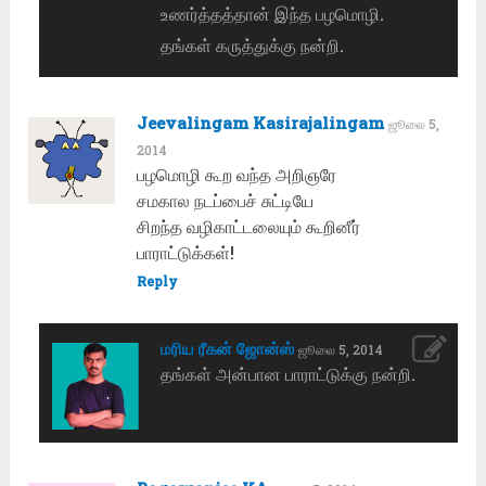
உணர்த்தத்தான் இந்த பழமொழி.
தங்கள் கருத்துக்கு நன்றி.
Jeevalingam Kasirajalingam
ஜூலை 5,
2014
பழமொழி கூற வந்த அறிஞரே
சமகால நடப்பைச் சுட்டியே
சிறந்த வழிகாட்டலையும் கூறினீர்
பாராட்டுக்கள்!
Reply
மரிய ரீகன் ஜோன்ஸ்
ஜூலை 5, 2014
தங்கள் அன்பான பாராட்டுக்கு நன்றி.