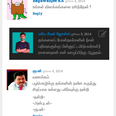
Bagawanjee KA
ஜூலை 5, 2014
உங்கள் விளக்கங்களை ரசித்தேன் !
Reply
மரிய ரீகன் ஜோன்ஸ்
ஜூலை 5, 2014
தங்களைப் போன்றவர்களின் (என்
பதிவுகளுக்கு பின்னூட்டமிடுபவர்கள்)
ரசனைதான் என் உழைப்பிற்கு ஆறுதல்.
ரூபன்
ஜூலை 6, 2014
வணக்கம்
பழமொழிக்கு தங்களின் நவீன கருத்து
சிறப்பாக உள்ளது பகிர்வுக்கு நன்றி
-நன்றி-
-அன்புடன்-
-ரூபன்-
Reply