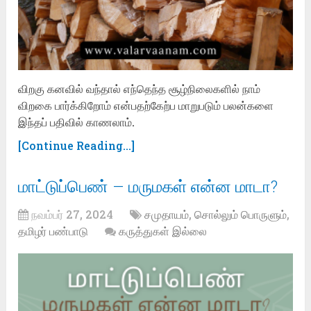
விறகு கனவில் வந்தால் எந்தெந்த சூழ்நிலைகளில் நாம்
விறகை பார்க்கிறோம் என்பதற்கேற்ப மாறுபடும் பலன்களை
இந்தப் பதிவில் காணலாம்.
[Continue Reading...]
மாட்டுப்பெண் – மருமகள் என்ன மாடா?
நவம்பர் 27, 2024
சமுதாயம்
,
சொல்லும் பொருளும்
,
தமிழர் பண்பாடு
கருத்துகள் இல்லை