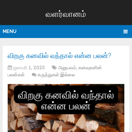
வளர்வானம்
MENU
விறகு கனவில் வந்தால் என்ன பலன்?
ஜனவரி 1, 2025
அனுபவம்
,
கனவுகளின்
பலன்கள்
கருத்துகள் இல்லை