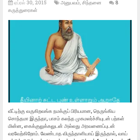
ஏப்ரல் 30, 2015
அனுபவம்
,
சிந்தனை
8
கருத்துரைகள்
வீட்டிற்கு வருகிறவங்க நமக்குப் பிரியமான, நெருங்கிய
சொந்தமா இருந்தா, பாசம் கலந்த முகமலர்ச்சியுடன் பற்கள்
மின்ன, கைக்குலுக்கலுடன் அல்லது அரவணைப்புடன்
வரவேற்கிறோம். வேண்டாத விருந்தாளியாய் இருந்தால், வாய்