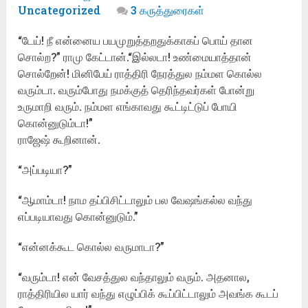
Uncategorized
3 கருத்துரைகள்
“டேய்! நீ என்னைய பயமுறுத்தறதுக்காகப் பொய் தான
சொல்ற?” ராமு கேட்டான்.“இல்லடா! உண்மையாத்தான்
சொல்றேன்! மினிபேய் ராத்திரி நேரத்துல நம்மள கொல்ல
வரும்டா. வரும்போது நமக்குத் தெரிந்தவர்கள் போன்று
உருமாறி வரும். நம்மள எங்காவது கூட்டிட்டுப் போயி
கொன்னுடும்டா!”
ராஜேஷ் கூறினான்.
“அப்படியா?”
“ஆமாம்டா! நாம தப்பிசிட்டாலும் பல வேஷங்கல்ல வந்து
எப்படியாவது கொன்னுடும்.”
“என்னக்கூட கொல்ல வருமாடா?”
“வரும்டா! என் வேசத்துல வந்தாலும் வரும். அதனால,
ராத்திரியில யார் வந்து எழுப்பிக் கூப்பிட்டாலும் அவங்க கூடப்