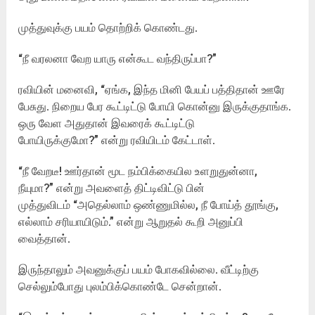
முத்துவுக்கு பயம் தொற்றிக் கொண்டது.
“நீ வரலனா வேற யாரு என்கூட வந்திருப்பா?”
ரவியின் மனைவி, “ஏங்க, இந்த மினி பேயப் பத்திதான் ஊரே
பேசுது. நிறைய பேர கூட்டிட்டு போயி கொன்னு இருக்குதாங்க.
ஒரு வேள அதுதான் இவரைக் கூட்டிட்டு
போயிருக்குமோ?” என்று ரவியிடம் கேட்டாள்.
“நீ வேறடீ! ஊர்தான் மூட நம்பிக்கையில உளறுதுன்னா,
நீயுமா?” என்று அவளைத் திட்டிவிட்டு பின்
முத்துவிடம் “அதெல்லாம் ஒண்ணுமில்ல, நீ போய்த் தூங்கு,
எல்லாம் சரியாயிடும்.” என்று ஆறுதல் கூறி அனுப்பி
வைத்தான்.
இருந்தாலும் அவனுக்குப் பயம் போகவில்லை. வீட்டிற்கு
செல்லும்போது புலம்பிக்கொண்டே சென்றான்.