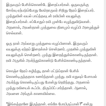
இருவரும் பேசிக்கொண்டே இறைப்பார்கள். ஒருவருக்கு
சோர்வு ஏற்படும்போது வேறொருவர் சிறிது நேரம் இறைப்பார்.
முத்துவின் வயல் பாய்ந்தவுடன் ரவியின் வயலுக்கு
இறைப்பார்கள். எப்போதும் ரவி முன்பே எழுந்துவிடுவான்.
அதனால், அவன்தான் முத்துவை தினமும் எழுப்பி அழைத்துச்
செல்வான்.
ஒரு நாள் அவ்வாறு முத்துவை எழுப்பினான். இருவரும்
வயலுக்கு ஏற்றம் இறைக்கச் சென்றனர். முதலில் முத்துவின்
வயலுக்குக் சென்றனர். முத்து இறைத்துக்கொண்டிருந்தான்.
ரவி அருகில் அமர்ந்துகொண்டு பேசிக்கொண்டிருந்தான்.
கொஞ்ச நேரம் கழித்து, தான் மட்டும்தான் பேசிக்
கொண்டிருந்ததாக உணர்ந்தான் முத்து. ரவி எதுவும் பேசாமல்
அமர்ந்து கொண்டிருப்பது போன்று தெரிந்தது. அதனால்
முத்து ரவியைக் கூப்பிட திரும்பிப் பார்த்தான். ஆனால்,
அவனை அங்குக் காணவில்லை.
“இங்கத்தானே இருந்தான். எங்கே போயிருப்பான்?” என்று