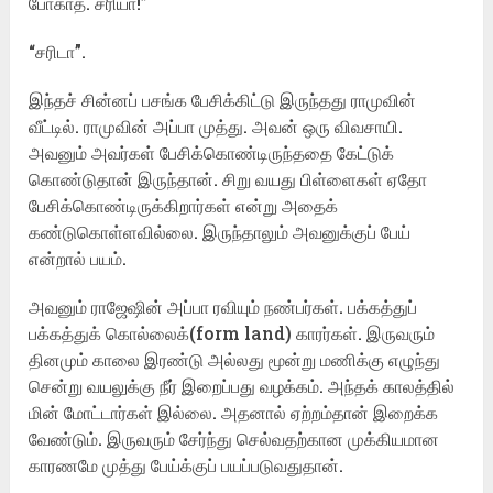
போகாத. சரியா!”
“சரிடா”.
இந்தச் சின்னப் பசங்க பேசிக்கிட்டு இருந்தது ராமுவின்
வீட்டில். ராமுவின் அப்பா முத்து. அவன் ஒரு விவசாயி.
அவனும் அவர்கள் பேசிக்கொண்டிருந்ததை கேட்டுக்
கொண்டுதான் இருந்தான். சிறு வயது பிள்ளைகள் ஏதோ
பேசிக்கொண்டிருக்கிறார்கள் என்று அதைக்
கண்டுகொள்ளவில்லை. இருந்தாலும் அவனுக்குப் பேய்
என்றால் பயம்.
அவனும் ராஜேஷின் அப்பா ரவியும் நண்பர்கள். பக்கத்துப்
பக்கத்துக் கொல்லைக்(form land) காரர்கள். இருவரும்
தினமும் காலை இரண்டு அல்லது மூன்று மணிக்கு எழுந்து
சென்று வயலுக்கு நீர் இறைப்பது வழக்கம். அந்தக் காலத்தில்
மின் மோட்டார்கள் இல்லை. அதனால் ஏற்றம்தான் இறைக்க
வேண்டும். இருவரும் சேர்ந்து செல்வதற்கான முக்கியமான
காரணமே முத்து பேய்க்குப் பயப்படுவதுதான்.