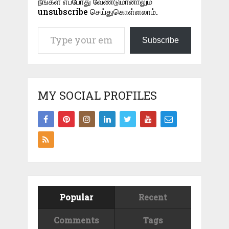
நீங்கள் எப்போது வேண்டுமானாலும்
unsubscribe செய்துகொள்ளலாம்.
Type your email…
Subscribe
MY SOCIAL PROFILES
Popular
Recent
Comments
Tags