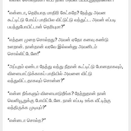
“என்னடா, தெரியாத மாதிரி கேட்கறே? நேத்து அவன
கூட்டிட்டு போய்ப் பாதியில விட்டுட்டு வந்துட்ட. அவன் எப்படி
பயந்துபோயிட்டான் தெரியுமா?”
“எத்தன முறை சொல்றது? அவன் ஏதோ கனவு கண்டு
உளறான். நான்தான் வரவே இல்லன்னு அவனிடம்
சொல்லிட்டேனே!”
“அப்புறம் ஏண்டா நேத்து வந்து நீதான் கூட்டிட்டு போனதாகவும்,
விளையாட்டுக்காகப் பாதியில் அவனை விட்டு
வந்துவிட்டதாகவும் சொன்ன?”
“என்ன நீங்களும் விளையாடுறீங்க? நேற்றுதான் நான்
வெளியூறுக்கு போயிட்டேனே. நான் எப்படி உங்க வீட்டிற்கு
வந்திருக்க முடியும்?”
“என்னடா சொல்ற
?”