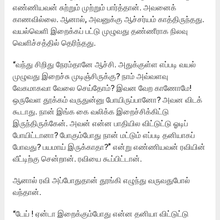
எண்ணியவன் சுற்றும் முற்றும் பார்த்தான். அவனைக்
காணவில்லை. ஆனால், அவனுக்கு ஆச்சர்யம் காத்திருந்தது.
வயல்வெளி இறைக்கப் பட்டு முழுவது தண்ணீராக நிலவு
வெளிச்சத்தில் தெரிந்தது.
“வந்து சிறிது நேரம்தானே ஆச்சி. அதுக்குள்ள எப்படி வயல்
முழுவது இறைச்சு முடிஞ்சிருக்கு? நாம் அவ்வளவு
வேகமாகவா வேலை செய்தோம்? இவன வேற காணோமே!
ஒருவேள தூக்கம் வருதுன்னு போயிருப்பானோ? அவன விடக்
கூடாது. நான் இங்க கை வலிக்க இறைச்சிக்கிட்டு
இருந்திருக்கேன். அவன் என்ன பாதியில விட்டுட்டு ஓடிப்
போயிட்டானா? போகும்போது நான் மட்டும் எப்படி தனியாகப்
போவது? பயமாய் இருக்காதா?” என்று எண்ணியவன் ரவியின்
வீட்டிற்கு சென்றான். ரவியை கூப்பிட்டான்.
ஆனால் ரவி அப்போதுதான் தூங்கி எழுந்து வருவதுபோல்
வந்தான்.
“டேய் ! ஏன்டா இறைக்கும்போது என்ன தனியா விட்டுட்டு