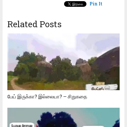
Pin It
Related Posts
பேய் இருக்கா? இல்லையா? – சிறுகதை