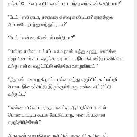
வந்துட்டே ? வர வழியில எப்படி பயந்து வந்தேன் தெரியுமா?”
“டேய் ! என்னடா, ஏதாவது கனவு கண்டியா? தூகத்துல
அப்படியே நடந்து வந்துட்டியா?”
“டேய் ! என்ன, கிண்டல் பன்றியா?”
“பின்ன என்னடா ? எப்பவுமே நான் வந்து மூணு மணிக்கு
எழுப்பினால் கூட எழுந்து வர மாட்ட. இப்ப ரெண்டு மணிக்கே
வந்து என்ன எழுப்பிட்டு ஏதேதோ உளறுகிறாய்!”
“நீதாண்டா உளறுகிறாய். என்ன வந்து எழுப்பிக் கூட்டிட்டுப்
போன. இறைச்சிட்டு இருக்கும்போது என்ன விட்டுட்டு
வந்துட்ட.”
“உண்மையிலேயே ஏதோ உனக்கு ஆயிடுச்சிடா. என்
பொண்டாட்டிய கூடக் கேட்டுப்பாரு, நான் இப்பதான்
எழுந்திரிச்சேன்.”
அது உண்மைதானென ரவியின் மனைவி கூறினாள்.