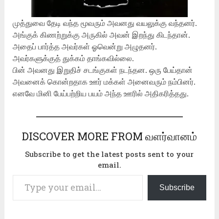
முத்துவை தேடி வந்த மூவரும் அவனது வயலுக்கு வந்தனர்.
அங்குக் கிணற்றுக்கு அருகில் அவன் இறந்து கிடந்தான்.
அதைப் பார்த்த அவர்கள் ஓவென்று அழுதனர்.
அவர்களுக்குத் துக்கம் தாங்கவில்லை.
பின் அவனது இறுதிச் சடங்குகள் நடந்தன. ஒரு பேய்தான்
அவனைக் கொன்றதாக ஊர் மக்கள் அனைவரும் நம்பினர்.
எனவே மினி பேய்பற்றிய பயம் அந்த ஊரில் அதிகரித்தது.
DISCOVER MORE FROM வளர்வானம்
Subscribe to get the latest posts sent to your
email.
Type your email…
Subscribe