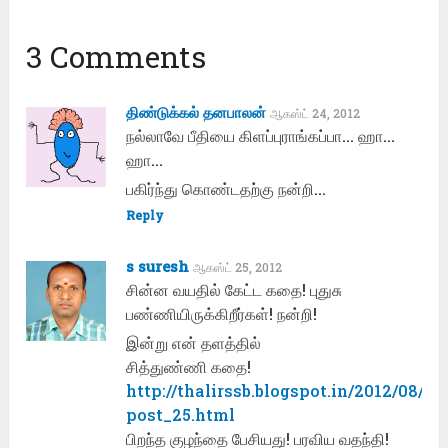
3 Comments
திண்டுக்கல் தனபாலன்
ஆகஸ்ட் 24, 2012
நல்லாவே பீதியை கிளப்புராங்கப்பா… ஹா…
ஹா…
பகிர்ந்து கொண்டதற்கு நன்றி…
Reply
s suresh
ஆகஸ்ட் 25, 2012
சின்ன வயதில் கேட்ட கதை! புதுசு
பண்ணியிருக்கிறீர்கள்! நன்றி!
இன்று என் தளத்தில்
சித்துண்ணி கதை!
http://thalirssb.blogspot.in/2012/08/bl
post_25.html
பிறந்த குழந்தை பேசியது! பரவிய வதந்தி!