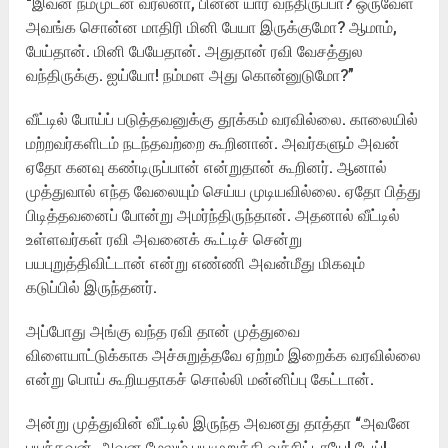
“இவன் நம்முடன் வரலனா, பின்ன யார் வந்திருப்பா? ஒருவேள
அவங்க சொன்ன மாதிரி மினி பேயா இருக்குமோ? ஆமாம்,
பேய்தான். மினி பேயேதான். அதுதான் ரவி வேசத்துல
வந்திருக்கு. ஐய்யோ! நம்மள அது கொன்னுடுமோ?”
வீட்டில் போய்ப் படுத்தவனுக்கு தூக்கம் வரவில்லை. காலையில்
மற்றவர்களிடம் நடந்தவற்றை கூறினான். அவர்களும் அவன்
ஏதோ கனவு கண்டிருப்பான் என்றுதான் கூறினர். ஆனால்
முத்துவால் எந்த வேலையும் செய்ய முடியவில்லை. ஏதோ பித்து
பிடித்தவனைப் போன்று அமர்ந்திருந்தான். அதனால் வீட்டில்
உள்ளவர்கள் ரவி அவனைக் கூட்டிச் சென்று
பயபுறுத்திவிட்டான் என்று எண்ணி அவன்மீது மிகவும்
கடுப்பில் இருந்தனர்.
அப்போது அங்கு வந்த ரவி தான் முத்துவை
விளையாட்டுக்காக அச்சுறுத்தவே ஏற்றம் இறைக்க வரவில்லை
என்று பொய் கூறியதாகச் சொல்லி மன்னிப்பு கேட்டான்.
அன்று முத்துவின் வீட்டில் இருந்த அவனது தாத்தா “அவனே
பயந்தவன், அவன மேலும் பயமுறுத்தி வச்சிட்டாயே! டேய்!