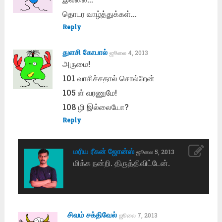
தொடர வாழ்த்துக்கள்…
Reply
துளசி கோபால்
ஜூலை 4, 2013
அருமை!
101 வாசிச்சதால் சொல்றேன்
105 ள் வரணுமே!
108 ழி இல்லையோ?
Reply
மரிய ரீகன் ஜோன்ஸ்
ஜூலை 5, 2013
மிக்க நன்றி. திருத்திவிட்டேன்.
சிவம் சக்திவேல்
ஜூலை 7, 2013