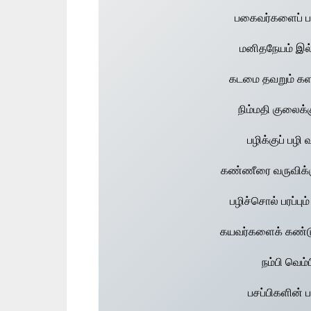
பகைவர்களைப் பார
மனிதநேயம் இல
கடமை தவறும் கள
நிம்மதி குலைக்
பழிக்குப் பழி
கண்ணீரை வருவிக்க
பழிச்சொல் பரப்பும
கயவர்களைக் கண்டு
நம்பி வெம
பசப்பிகளின் 