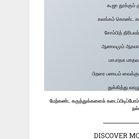
கூஜா தூக்கும் க
கலங்கம் கொண்ட கா
சோம்பித் திரிபவ
ஆணவமும் ஆரவாரம
மாபாதக மாதவறு
பிறரை பணயம் வைக்கும
துக்கித்து வாழ
மேற்கண்ட கருத்துக்களைக் கடைப்பிடிப்போம்;
நல்
DISCOVER MO