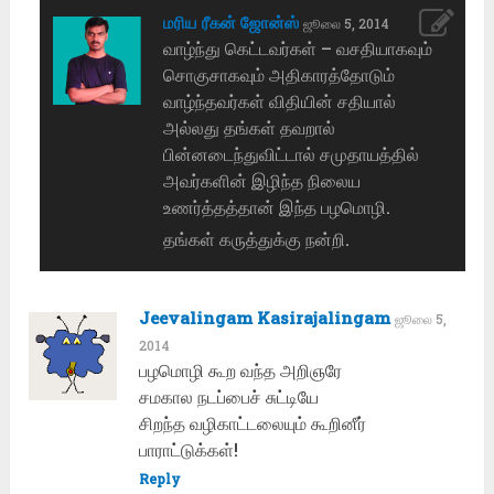
மரிய ரீகன் ஜோன்ஸ்
ஜூலை 5, 2014
வாழ்ந்து கெட்டவர்கள் – வசதியாகவும்
சொகுசாகவும் அதிகாரத்தோடும்
வாழ்ந்தவர்கள் விதியின் சதியால்
அல்லது தங்கள் தவறால்
பின்னடைந்துவிட்டால் சமுதாயத்தில்
அவர்களின் இழிந்த நிலைய
உணர்த்தத்தான் இந்த பழமொழி.
தங்கள் கருத்துக்கு நன்றி.
Jeevalingam Kasirajalingam
ஜூலை 5,
2014
பழமொழி கூற வந்த அறிஞரே
சமகால நடப்பைச் சுட்டியே
சிறந்த வழிகாட்டலையும் கூறினீர்
பாராட்டுக்கள்!
Reply