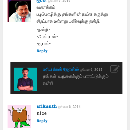
ஜூலை 6, 2014
வணக்கம்
பழமொழிக்கு தங்களின் நவீன கருத்து
சிறப்பாக உள்ளது பகிர்வுக்கு நன்றி
-நன்றி-
-அன்புடன்-
-ரூபன்-
Reply
மரிய ரீகன் ஜோன்ஸ்
ஜூலை 6, 2014
தங்கள் வருகைக்கும் பாராட்டுக்கும்
நன்றி.
srikanth
ஜூலை 6, 2014
nice
Reply