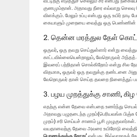
வீட்டிற்கு எடுத்துச் செல்லும் சீர் என்பது ந
குணமும்தான். அதாவது நீரை எவ்வாறு செலவு
விளக்கும். மேலும் உப்பு என்பது ஒரு உயிர் நாடி
கையாளும் முறையை வைத்து ஒரு பெண்ணின் குட
2. தென்ன மரத்துல தேள் கொட்
ஒருவர், ஒரு தவறு செய்துள்ளார் என்று வைத்து
காட்டவில்லையென்றாலும், வேறொருவர் அந்தத் த
இவரைப் பற்றிதான் சொல்கிறோம் என்று சில ந
விதமாக, ஒருவர் ஒரு தவறுக்கு தண்டனை அனுப
வேறொருவர் தான் செய்த தவறை நினைத்துப் பய
3. பழய முறத்துக்கு சாணி, கி
எதற்கு என்ன தேவை என்பதை உணர்ந்து செயல்ப
அதாவது பழுதடைந்த முறம்(பெரியவங்க பிஞ்சு
முறம்) சரி செய்யச் சாணம் பூசி முழுகுவார்கள்
வயதானவற்கு தேவை அவரை உயிரோடு வைத்திர
பொணத்துக்கு சோறு’
என்பது. இவ்வாறாகத் த