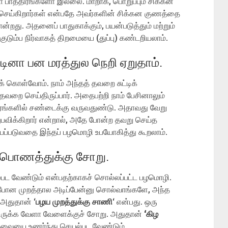
கையோ பாத்திரங்களோ இல்லை. மாறாக, பொறுப்பும் சிக்கன
 செய்கிறார்கள் என்பதே அவர்களின் சிக்கன குணத்தை
 போன்றது. அதனைப் பாதுகாக்கும், பயன்படுத்தும் மற்றும்
ும்ப நிர்வாகத் திறமையை (துப்பு) கண்டறியலாம்.
டினா பன மரத்துல நெறி ஏறுதாம்.
க் கொள்வோம். நாம் அந்தத் தவறை சுட்டிக்
வறை செய்திருப்பார். அதைபற்றி நாம் பேசினாலும்
ேரங்களில் சண்டைக்கு வருவதுண்டு. அதாவது வேறு
விக்கிறார் என்றால், அதே போன்ற தவறு செய்த
ப்படுவதை இந்தப் பழமொழி உபயோகித்து கூறலாம்.
ழ பொணத்துக்கு சோறு.
ட வேண்டும் என்பதற்காகச் சொல்லப்பட்ட பழமொழி.
 போன முறத்தால அடிப்பேன்னு சொல்வாங்களே, அந்த
. அதுதான் ‘
பழய முறத்துக்கு சாணி
‘ என்பது. ஒரு
ுக்க வேளா வேளைக்குச் சோறு. அதுதான்
‘கிழ
ேவையை உணர்ந்து செயல்பட வேண்டும்.