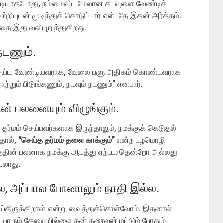
முடியாதபோது, நம்மைவிட மேலான கடவுளை வேண்டிக்
றியுடன் முடித்துக் கொடுப்பார் என்பதே இதன் அர்த்தம்.
தை இது வலியுறுத்துகிறது.
 நடணும்.
 செய்ய வேண்டியவராக, வேலை பளு அதிகம் கொண்டவராக
ாற்றும் பிடுங்கணும், நடவும் நடணும்” எனபார்.
ின் பலனையும் விழுங்கும்.
ர்மம் செய்பவர்களாக இருந்தாலும், நமக்குக் கெடுதல்
தால்,
“செய்த தர்மம் தலை காக்கும்”
என்ற பழமொழி
்மத்தின் பலனாக நமக்கு ஆபத்து ஏற்படாதென்றோ அல்லது
யலாது.
்ல, அப்பால போனாலும் நாதி இல்ல.
்திருக்கிறாள் என்று வைத்துக்கொள்வோம். இதனால்
. யாரும் தேவையில்லை தன் கணவன் மட்டும் போதும்