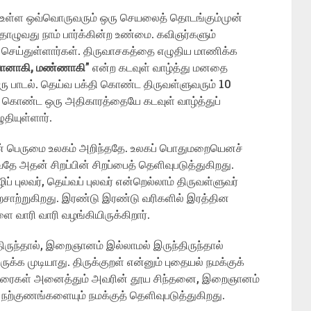
ி உள்ள ஒவ்வொருவரும் ஒரு செயலைத் தொடங்கும்முன்
ழுவது நாம் பார்க்கின்ற உண்மை. கவிஞர்களும்
செய்துள்ளார்கள். திருவாசகத்தை எழுதிய மாணிக்க
வானாகி, மண்ணாகி
” என்ற கடவுள் வாழ்த்து மனதை
ஒரு பாடல். தெய்வ பக்தி கொண்ட திருவள்ளுவரும் 10
 கொண்ட ஒரு அதிகாரத்தையே கடவுள் வாழ்த்துப்
தியுள்ளார்.
ின் பெருமை உலகம் அறிந்ததே. உலகப் பொதுமறையெனச்
தே அதன் சிறப்பின் சிறப்பைத் தெளிவுபடுத்துகிறது.
 புலவர், தெய்வப் புலவர் என்றெல்லாம் திருவள்ளுவர்
ாற்றுகிறது. இரண்டு இரண்டு வரிகளில் இரத்தின
ை வாரி வாரி வழங்கியிருக்கிறார்.
ருந்தால், இறைஞானம் இல்லாமல் இருந்திருந்தால்
ருக்க முடியாது. திருக்குறள் என்னும் புதையல் நமக்குக்
ெளிவுரைகள் அனைத்தும் அவரின் தூய சிந்தனை, இறைஞானம்
நற்குணங்களையும் நமக்குத் தெளிவுபடுத்துகிறது.