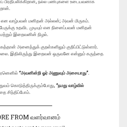
பிரதிபலிக்கிறான், நல்ல பண்புகளை உடையவனாக
றான்.
ம் என வாழ்பவன் மனிதன் அல்லன்; அவன் மிருகம்.
ேருக்கு உதவிட முடியும் என நினைப்பவன் மனிதன்
ற்றும் இறைவனின் நிழல்.
்தான் அனைத்துக் குறள்களிலும் குறிப்பிட்டுள்ளார்.
வில்லை. இதிலிருந்து இறைவன் ஒருவனே என்னும் கருத்தை
 ஏனெனில்
“அவனின்றி ஓர் அணுவும் அசையாது”
.
ுவம் கொடுத்திருக்கும்போது,
“நமது வாழ்வில்
ை சிந்திப்போம்.
RE FROM வளர்வானம்