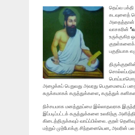
தெய்வ பக்த
கடவுளைத் தொ
அதைத்தான் 
வாசகரின்
“
உருக்குகிற 
குறள்களைக்
பகுதியாக எழு
திருக்குறள
சொல்லப்படுவ
பொய்யாமொழிப்
அழைக்கப் பெறுவது அவரது பெருமையைப் பறைச
சுருக்கமாகக் கருத்துக்களை, கருத்துக் கனிகள
நிச்சயமாக மனத்தூய்மை இல்லாதவராக இருந்தி
இப்படிப்பட்டக் கருத்துக்களை உலகிற்கு அளித்தி
கிடைத்திருக்கவும் வாய்ப்பில்லை. குறள் த
மற்றும் முற்போக்கு சிந்தனையென, அவரின் பல 