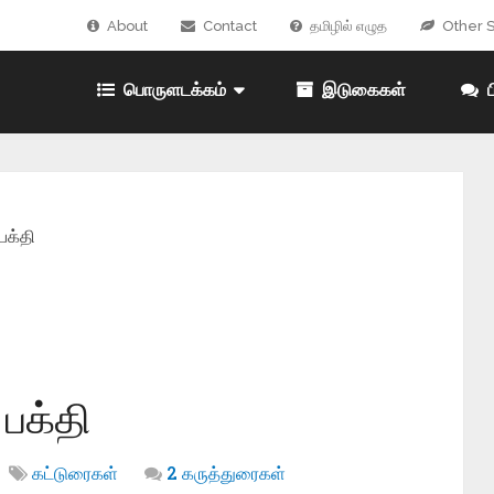
About
Contact
தமிழில் எழுத
Other S
பொருளடக்கம்
இடுகைகள்
ப
க்தி
பக்தி
கட்டுரைகள்
2 கருத்துரைகள்