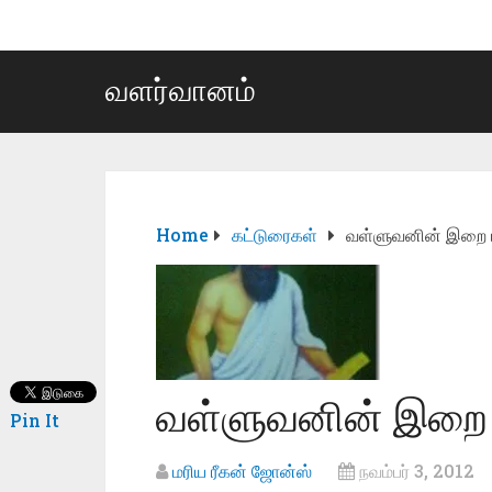
வளர்வானம்
Home
கட்டுரைகள்
வள்ளுவனின் இறை ப
வள்ளுவனின் இறை 
Pin It
மரிய ரீகன் ஜோன்ஸ்
நவம்பர் 3, 2012