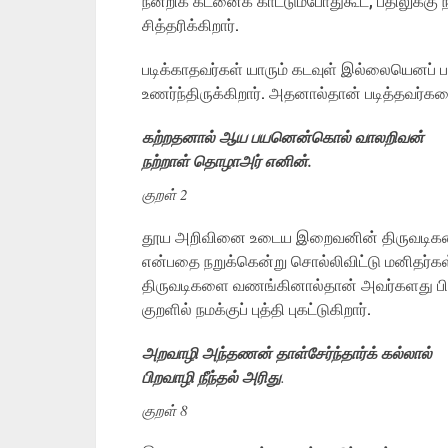
நன்றிக் கடனைக் காட்டும்போதுகூட, பதிலுக்
சித்தரிக்கிறார்.
படிக்காதவர்கள் யாரும் கடவுள் இல்லையெனப்
உணர்ந்திருக்கிறார். அதனால்தான் படித்தவர்களைய
கற்றதனால் ஆய பயனென்கொல் வாலறிவன்
நற்றாள் தொழாஅர் எனின்.
குறள் 2
தூய அறிவினை உடைய இறைவனின் திருவடிகளை
என்பதை நறுக்கென்று சொல்லிவிட்டு மனிதர்
திருவடிகளை வணங்கினால்தான் அவர்களது பிற 
குறளில் நமக்குப் புத்தி புகட்டுகிறார்.
அறவாழி அந்தணன் தாள்சேர்ந்தார்க் கல்லால்
பிறவாழி நீந்தல் அரிது
.
குறள் 8