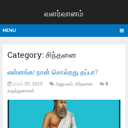
வளர்வானம்
MENU
Category:
சிந்தனை
என்னங்க! நான் சொல்றது தப்பா?
ஏப்ரல் 30, 2015
அனுபவம்
,
சிந்தனை
8
கருத்துரைகள்