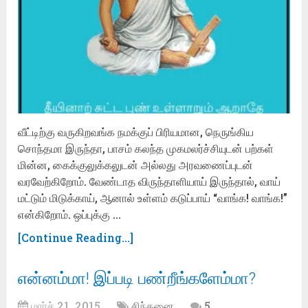
வீட்டிற்கு வருகிறவங்க நமக்குப் பிரியமான, நெருங்கிய
சொந்தமா இருந்தா, பாசம் கலந்த முகமலர்ச்சியுடன் பற்கள்
மின்ன, கைக்குலுக்கலுடன் அல்லது அரவணைப்புடன்
வரவேற்கிறோம். வேண்டாத விருந்தாளியாய் இருந்தால், வாய்
மட்டும் மிடுக்காய், ஆனால் உள்ளம் கடுப்பாய் “வாங்க! வாங்க!”
என்கிறோம். ஒப்புக்கு …
[Continue Reading...]
என்னம்மா! இப்படி பண்றீங்களேம்மா?
மார்ச் 21, 2015
சிந்தனை
5